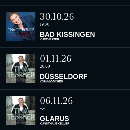
30.10.26
19:30
BAD KISSINGEN
KURTHEATER
01.11.26
20:00
DÜSSELDORF
KOM(M)ÖDCHEN
06.11.26
--:--
GLARUS
KUNSTHAUSKELLER